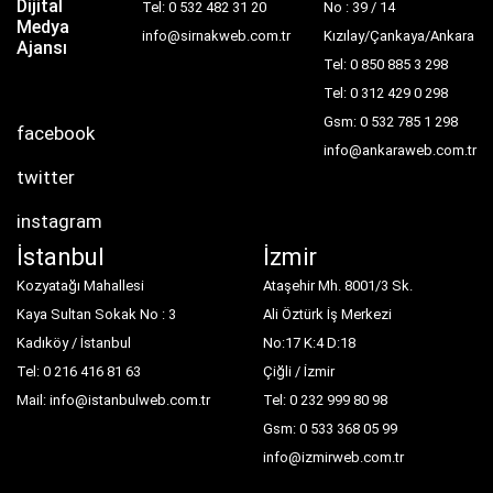
Dijital
Tel: 0 532 482 31 20
No : 39 / 14
Medya
info@sirnakweb.com.tr
Kızılay/Çankaya/Ankara
Ajansı
Tel: 0 850 885 3 298
Tel: 0 312 429 0 298
Gsm: 0 532 785 1 298
facebook
info@ankaraweb.com.tr
twitter
instagram
İstanbul
İzmir
Kozyatağı Mahallesi
Ataşehir Mh. 8001/3 Sk.
Kaya Sultan Sokak No : 3
Ali Öztürk İş Merkezi
Kadıköy / İstanbul
No:17 K:4 D:18
Tel: 0 216 416 81 63
Çiğli / İzmir
Mail: info@istanbulweb.com.tr
Tel: 0 232 999 80 98
Gsm: 0 533 368 05 99
info@izmirweb.com.tr