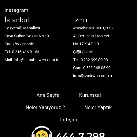
instagram
İstanbul
İzmir
Kozyatağı Mahallesi
Ataşehir Mh. 8001/3 Sk.
Kaya Sultan Sokak No : 3
Ali Öztürk İş Merkezi
Kadıköy / İstanbul
No:17 K:4 D:18
Tel: 0 216 416 81 63
Çiğli / İzmir
Mail: info@istanbulweb.com.tr
Tel: 0 232 999 80 98
Gsm: 0 533 368 05 99
info@izmirweb.com.tr
Ana Sayfa
Kurumsal
Neler Yapıyoruz ?
Neler Yaptık
İletişim