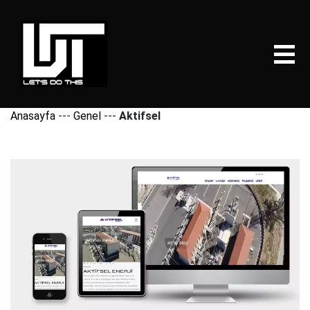
Anasayfa
---
Genel
---
Aktifsel