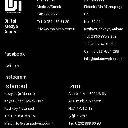
Merkez/Şırnak
Fidanlık Mh Mithatpaşa
Tel: 444 7 298
Cd.
Dijital
Tel: 0 532 482 31 20
No : 39 / 14
Medya
info@sirnakweb.com.tr
Kızılay/Çankaya/Ankara
Ajansı
Tel: 0 850 885 3 298
Tel: 0 312 429 0 298
Gsm: 0 532 785 1 298
facebook
info@ankaraweb.com.tr
twitter
instagram
İstanbul
İzmir
Kozyatağı Mahallesi
Ataşehir Mh. 8001/3 Sk.
Kaya Sultan Sokak No : 3
Ali Öztürk İş Merkezi
Kadıköy / İstanbul
No:17 K:4 D:18
Tel: 0 216 416 81 63
Çiğli / İzmir
Mail: info@istanbulweb.com.tr
Tel: 0 232 999 80 98